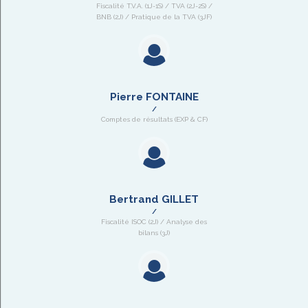
Fiscalité T.V.A. (1J-1S) / TVA (2J-2S) /
BNB (2J) / Pratique de la TVA (3JF)
Pierre FONTAINE
Comptes de résultats (EXP & CF)
Bertrand GILLET
Fiscalité ISOC (2J) / Analyse des
bilans (3J)