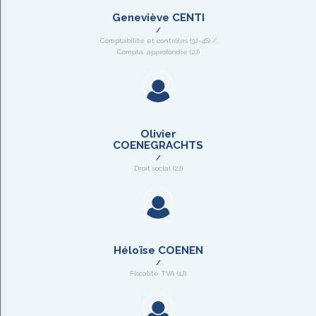
Geneviève CENTI
Comptabilité et contrôles (3J-4S) /
Compta. approfondie (2J)
Olivier
COENEGRACHTS
Droit social (2J)
Héloïse COENEN
Fiscalité TVA (1J)