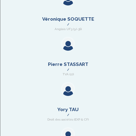
Véronique SOQUETTE
Anglais UF3 (3J-3S)
Pierre STASSART
TVA (2J)
Yory TAU
Droit des sociétés (EXP & CF)