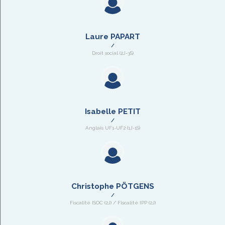
Laure PAPART
Droit social (2J-3S)
Isabelle PETIT
Anglais UF1-UF2 (1J-1S)
Christophe PÖTGENS
Fiscalité ISOC (2J) / Fiscalité IPP (2J)