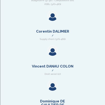
budgétaire (3J-3S) / Comptabilité des
ASBL (3JG-4SG)
Corentin DALIMIER
Supply chain (3JG-4SG)
Vincent DANAU COLON
Droit social (2J)
Dominique DE
GAULTIER DE