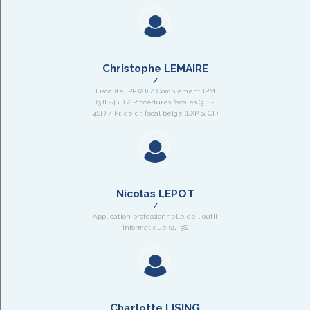
Christophe LEMAIRE
Fiscalité IPP (2J) / Complément IPM
(3JF-4SF) / Procédures fiscales (3JF-
4SF) / Pr. de dr. fiscal belge (EXP & CF)
Nicolas LEPOT
Application professionnelle de l'outil
informatique (2J-3S)
Charlotte LISING