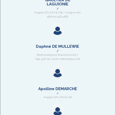
LAGUIONIE
Anglais UF1-UF2 (1J-1S) / Langue des
affaires (3JG-4SG)
Daphné DE MULLEWIE
Mathématiques financières (1J) /
App. prof. de l'outil informatique (2J)
Apolline DEMARCHE
Anglais UF1-UF2 (1J-1S)