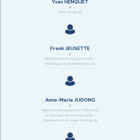
Yves HENQUET
Droit civil (1J-1S)
Frank JEUSETTE
Mathématiques financières (1S) /
Statistique et probabilités (2J-2S)
Anne-Marie JUDONG
Orga. des entreprises (1J) / Éléments
de stratégie commerciale (3JG) /
Encadrement de stage (2J-2S-3J-3S)